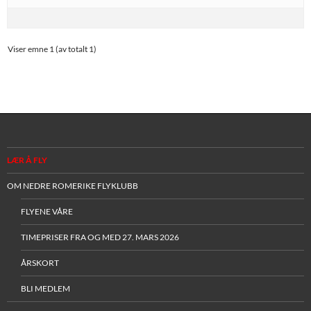
Viser emne 1 (av totalt 1)
LÆR Å FLY
OM NEDRE ROMERIKE FLYKLUBB
FLYENE VÅRE
TIMEPRISER FRA OG MED 27. MARS 2026
ÅRSKORT
BLI MEDLEM