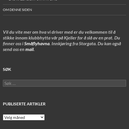
OM DENNE SIDEN
Vil du vite mer om hva vi driver med er du velkommen til å
stikke innom klubbhytta vår på Kjeller for å slå av en prat. Du
finner oss i
Småflyhavna
. Innkjøring fra Storgata. Du kan også
send oss en
mail
.
SØK
Søk
etter:
PUBLISERTE ARTIKLER
Publiserte
artikler