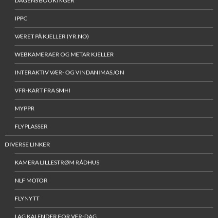
DAGENS BOOKINGER
IPPC
VÆRET PÅ KJELLER (YR.NO)
WEBKAMERAER OG METAR KJELLER
INTERAKTIV VÆR- OG VINDANIMASJON
VFR-KART FRA SMHI
MYPPR
FLYPLASSER
DIVERSE LINKER
KAMERA LILLESTRØM RÅDHUS
NLF MOTOR
FLYNYTT
LAG KALENDER FOR VFR-DAG