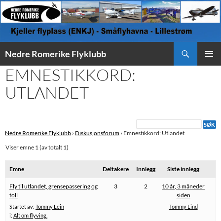
Søk
Nedre Romerike Flyklubb
HOPP
EMNESTIKKORD:
PRIMÆ
TIL
INNHOLD
UTLANDET
Nedre Romerike Flyklubb
›
Diskusjonsforum
›
Emnestikkord: Utlandet
Viser emne 1 (av totalt 1)
Emne
Deltakere
Innlegg
Siste innlegg
Fly til utlandet, grensepassering og
3
2
10 år, 3 måneder
toll
siden
Startet av:
Tommy Lein
Tommy Lind
i:
Alt om flyving.