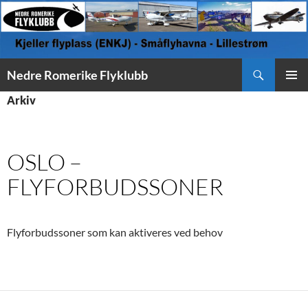
Søk
Nedre Romerike Flyklubb
HOPP
PRIMÆ
Arkiv
TIL
INNHOLD
OSLO –
FLYFORBUDSSONER
Flyforbudssoner som kan aktiveres ved behov