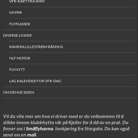
VFR-KART FRA SMHI
MYPPR
FLYPLASSER
DIVERSE LINKER
KAMERA LILLESTRØM RÅDHUS
NLF MOTOR
FLYNYTT
LAG KALENDER FOR VFR-DAG
OM DENNE SIDEN
Vil du vite mer om hva vi driver med er du velkommen til å
stikke innom klubbhytta vår på Kjeller for å slå av en prat. Du
finner oss i
Småflyhavna
. Innkjøring fra Storgata. Du kan også
send oss en
mail
.