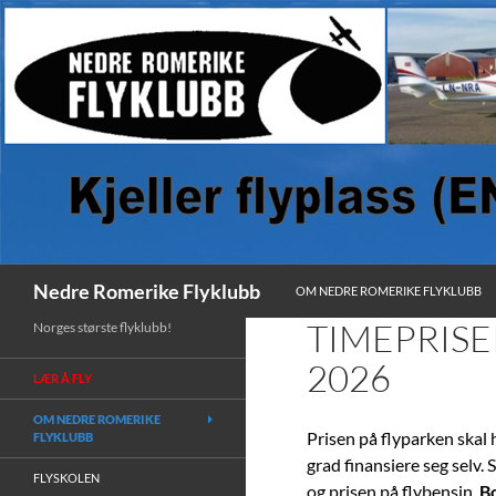
HOPP TIL INNHOLD
Søk
Nedre Romerike Flyklubb
OM NEDRE ROMERIKE FLYKLUBB
TIMEPRISE
Norges største flyklubb!
2026
LÆR Å FLY
OM NEDRE ROMERIKE
Prisen på flyparken skal h
FLYKLUBB
grad finansiere seg selv.
FLYSKOLEN
og prisen på flybensin.
Bo