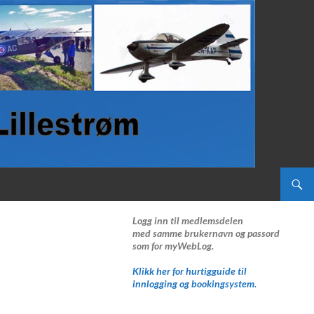
Logg inn til medlemsdelen
med samme brukernavn og passord
som for myWebLog.
Klikk her for hurtigguide til
innlogging og bookingsystem.