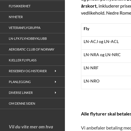
årskort,
inkluderer prisen
FLYSIKKERHET
vedlikehold. Nedre Romer
NYHETER
VETERANFLYGRUPPA
Fly
LN-LFK FLYHOBBYKLUBB
LN-ACJ og LN-ACL
AEROBATIC CLUB OF NORWAY
LN-NRA og LN-NRC
KJELLER FLYPLASS
LN-NRF
REISEBREV OG HISTORIER
LN-NRO
PLANLEGGING
DIVERSE LINKER
OM DENNE SIDEN
Alle flyturer skal betale
Vil du vite mer om hva
Vi anbefaler betaling me