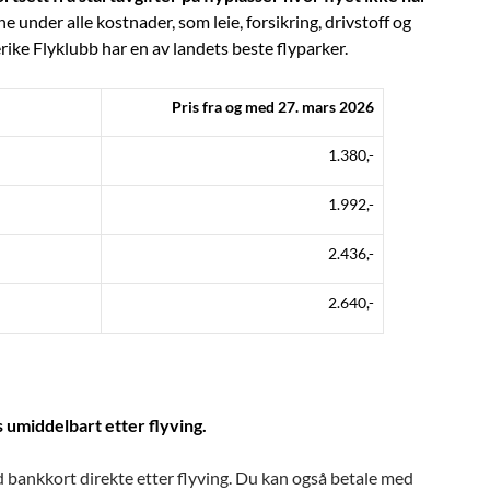
e under alle kostnader, som leie, forsikring, drivstoff og
ike Flyklubb har en av landets beste flyparker.
Pris fra og med 27. mars 2026
1.380,-
1.992,-
2.436,-
2.640,-
s umiddelbart etter flyving.
d bankkort direkte etter flyving. Du kan også betale med