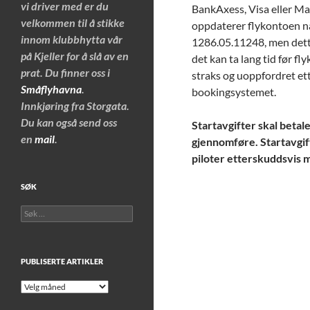
vi driver med er du
BankAxess, Visa eller Ma
velkommen til å stikke
oppdaterer flykontoen når
innom klubbhytta vår
1286.05.11248, men dette
på Kjeller for å slå av en
det kan ta lang tid før fl
prat. Du finner oss i
straks og uoppfordret ett
Småflyhavna
.
bookingsystemet.
Innkjøring fra Storgata.
Du kan også send oss
Startavgifter skal betale
en
mail
.
gjennomføre. Startavgift
piloter etterskuddsvis m
SØK
Søk
etter:
PUBLISERTE ARTIKLER
Publiserte
artikler