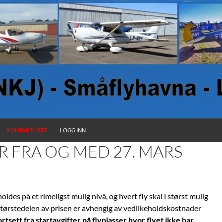
KONTAKTLISTE
LOGG INN
R FRA OG MED 27. MARS
oldes på et rimeligst mulig nivå, og hvert fly skal i størst mulig
 Størstedelen av prisen er avhengig av vedlikeholdskostnader
rtsett fra startavgifter på flyplasser hvor flyet ikke har