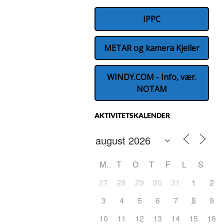
IPPC
METAR og kamera Kjeller
WINDY.COM - Info, vær.
NOTAM
AKTIVITETSKALENDER
M
T
O
T
F
L
S
27
28
29
30
31
1
2
8
3
4
5
6
7
9
10
11
12
13
14
15
16