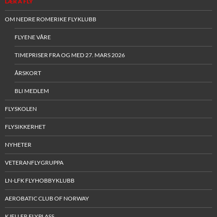
LÆR Å FLY
OM NEDRE ROMERIKE FLYKLUBB
FLYENE VÅRE
TIMEPRISER FRA OG MED 27. MARS 2026
ÅRSKORT
BLI MEDLEM
FLYSKOLEN
FLYSIKKERHET
NYHETER
VETERANFLYGRUPPA
LN-LFK FLYHOBBYKLUBB
AEROBATIC CLUB OF NORWAY
KJELLER FLYPLASS