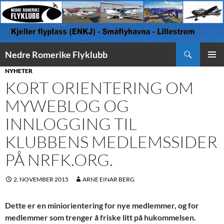
Søk
Nedre Romerike Flyklubb
HOPP
PRIMÆ
NYHETER
TIL
KORT ORIENTERING OM
INNHOLD
MYWEBLOG OG
INNLOGGING TIL
KLUBBENS MEDLEMSSIDER
PÅ NRFK.ORG.
2. NOVEMBER 2015
ARNE EINAR BERG
Dette er en miniorientering for nye medlemmer, og for
medlemmer som trenger å friske litt på hukommelsen.