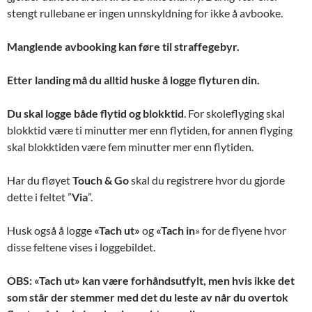
stengt rullebane er ingen unnskyldning for ikke å avbooke.
Manglende avbooking kan føre til straffegebyr.
Etter landing må du alltid huske å logge flyturen din.
Du skal logge både flytid og blokktid
. For skoleflyging skal
blokktid være ti minutter mer enn flytiden, for annen flyging
skal blokktiden være fem minutter mer enn flytiden.
Har du fløyet
Touch & Go
skal du registrere hvor du gjorde
dette i feltet ”
Via
”.
Husk også å logge
«Tach ut»
og
«Tach in
» for de flyene hvor
disse feltene vises i loggebildet.
OBS: «Tach ut» kan være forhåndsutfylt, men hvis ikke det
som står der stemmer med det du leste av når du overtok