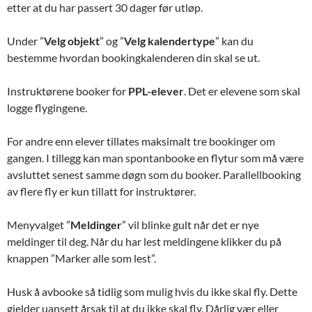
etter at du har passert 30 dager før utløp.
Under ”
Velg objekt
” og ”
Velg kalendertype
” kan du
bestemme hvordan bookingkalenderen din skal se ut.
Instruktørene booker for
PPL-elever
. Det er elevene som skal
logge flygingene.
For andre enn elever tillates maksimalt tre bookinger om
gangen. I tillegg kan man spontanbooke en flytur som må være
avsluttet senest samme døgn som du booker. Parallellbooking
av flere fly er kun tillatt for instruktører.
Menyvalget ”
Meldinger
” vil blinke gult når det er nye
meldinger til deg. Når du har lest meldingene klikker du på
knappen ”Marker alle som lest”.
Husk å avbooke så tidlig som mulig hvis du ikke skal fly. Dette
gjelder uansett årsak til at du ikke skal fly. Dårlig vær eller