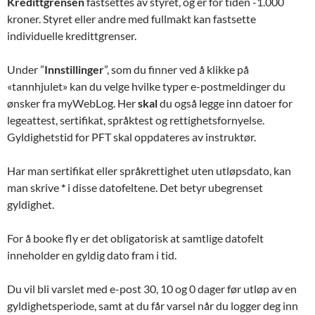
Kredittgrensen
fastsettes av styret, og er for tiden -1.000
kroner. Styret eller andre med fullmakt kan fastsette
individuelle kredittgrenser.
Under ”
Innstillinger
”, som du finner ved å klikke på
«tannhjulet» kan du velge hvilke typer e-postmeldinger du
ønsker fra myWebLog. Her
skal
du også legge inn datoer for
legeattest, sertifikat, språktest og rettighetsfornyelse.
Gyldighetstid for PFT skal oppdateres av instruktør.
Har man sertifikat eller språkrettighet uten utløpsdato, kan
man skrive
*
i disse datofeltene. Det betyr ubegrenset
gyldighet.
For å booke fly er det obligatorisk at samtlige datofelt
inneholder en gyldig dato fram i tid.
Du vil bli varslet med e-post 30, 10 og 0 dager før utløp av en
gyldighetsperiode, samt at du får varsel når du logger deg inn