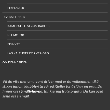
FLYPLASSER
DIVERSE LINKER
KAMERA LILLESTRØM RÅDHUS
NLF MOTOR
FLYNYTT
LAG KALENDER FOR VFR-DAG
OM DENNE SIDEN
Vil du vite mer om hva vi driver med er du velkommen til å
stikke innom klubbhytta vår på Kjeller for å slå av en prat. Du
finner oss i
Småflyhavna
. Innkjøring fra Storgata. Du kan også
send oss en
mail
.