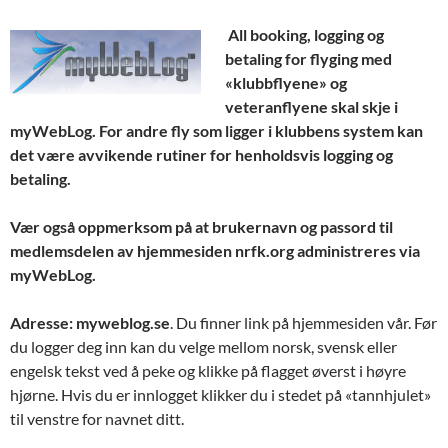
All
booking, logging og
betaling for flyging med
«klubbflyene» og
veteranflyene skal skje i
myWebLog. For andre fly som ligger i klubbens system kan
det være avvikende rutiner for henholdsvis logging og
betaling.
Vær også oppmerksom på at brukernavn og passord til
medlemsdelen av hjemmesiden nrfk.org administreres via
myWebLog.
Adresse: myweblog.se
. Du finner link på hjemmesiden vår. Før
du logger deg inn kan du velge mellom norsk, svensk eller
engelsk tekst ved å peke og klikke på flagget øverst i høyre
hjørne. Hvis du er innlogget klikker du i stedet på «tannhjulet»
til venstre for navnet ditt.