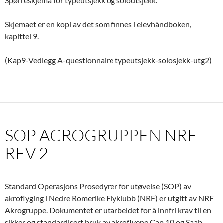
Spørreskjema for typeutsjekk og soloutsjekk.
Skjemaet er en kopi av det som finnes i elevhåndboken,
kapittel 9.
(Kap9-Vedlegg A-questionnaire typeutsjekk-solosjekk-utg2)
SOP ACROGRUPPEN NRF
REV 2
Standard Operasjons Prosedyrer for utøvelse (SOP) av
akroflyging i Nedre Romerike Flyklubb (NRF) er utgitt av NRF
Akrogruppe. Dokumentet er utarbeidet for å innfri krav til en
sikker og standardisert bruk av akroflyene Cap 10 og Saab