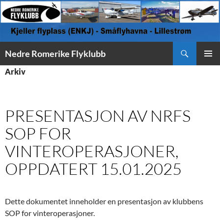
Søk
Nedre Romerike Flyklubb
HOPP
PRIMÆ
Arkiv
TIL
INNHOLD
PRESENTASJON AV NRFS
SOP FOR
VINTEROPERASJONER,
OPPDATERT 15.01.2025
Dette dokumentet inneholder en presentasjon av klubbens
SOP for vinteroperasjoner.