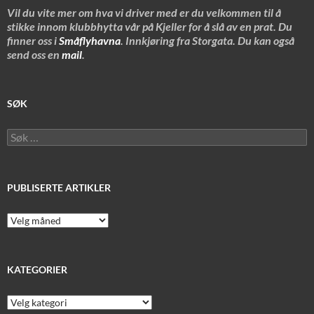
Vil du vite mer om hva vi driver med er du velkommen til å
stikke innom klubbhytta vår på Kjeller for å slå av en prat. Du
finner oss i
Småflyhavna
. Innkjøring fra Storgata. Du kan også
send oss en
mail
.
SØK
Søk
etter:
PUBLISERTE ARTIKLER
Publiserte
artikler
KATEGORIER
Kategorier