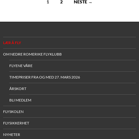
Innleggsnavigasjon
1
2
NESTE →
LÆR Å FLY
OM NEDRE ROMERIKE FLYKLUBB
FLYENE VÅRE
TIMEPRISER FRA OG MED 27. MARS 2026
ÅRSKORT
BLI MEDLEM
FLYSKOLEN
FLYSIKKERHET
NYHETER