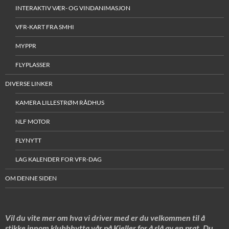
INTERAKTIV VÆR- OG VINDANIMASJON
VFR-KART FRA SMHI
MYPPR
FLYPLASSER
DIVERSE LINKER
KAMERA LILLESTRØM RÅDHUS
NLF MOTOR
FLYNYTT
LAG KALENDER FOR VFR-DAG
OM DENNE SIDEN
Vil du vite mer om hva vi driver med er du velkommen til å
stikke innom klubbhytta vår på Kjeller for å slå av en prat. Du