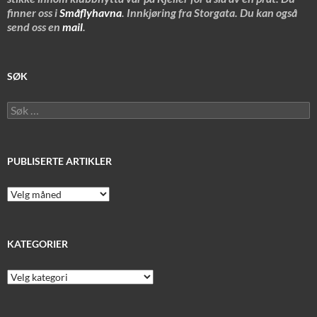
finner oss i
Småflyhavna
. Innkjøring fra Storgata. Du kan også
send oss en
mail
.
SØK
Søk
etter:
PUBLISERTE ARTIKLER
Publiserte
artikler
KATEGORIER
Kategorier