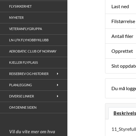
Last ned
FLYSIKKERHET
NYHETER
Filstørrelse
VETERANFLYGRUPPA
Antall filer
LN-LFK FLYHOBBYKLUBB
Opprettet
AEROBATIC CLUB OF NORWAY
KJELLER FLYPLASS
Sist oppdat
REISEBREV OG HISTORIER
PLANLEGGING
Du må logge
DIVERSE LINKER
OM DENNE SIDEN
Beskrivel
11_Styreful
Vil du vite mer om hva