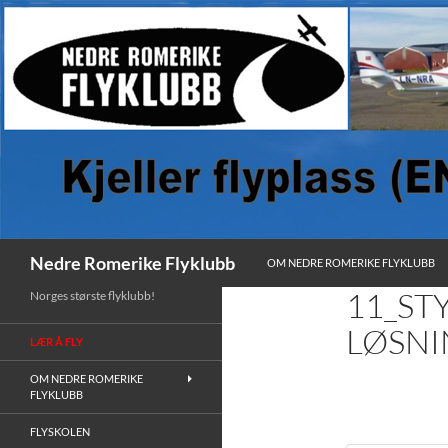
HOPP TIL INNHOLD
Søk
Nedre Romerike Flyklubb
OM NEDRE ROMERIKE FLYKLUBB
11_ST
Norges største flyklubb!
LØSNI
LÆR Å FLY
OM NEDRE ROMERIKE
FLYKLUBB
FLYSKOLEN