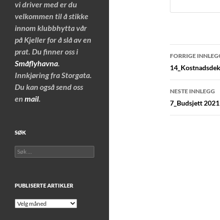
vi driver med er du
velkommen til å stikke
innom klubbhytta vår
på Kjeller for å slå av en
Innleggs
prat. Du finner oss i
FORRIGE INNLEG
Småflyhavna
.
14_Kostnadsdekn
Innkjøring fra Storgata.
Du kan også send oss
NESTE INNLEGG
en
mail
.
7_Budsjett 2021
SØK
Søk
etter:
PUBLISERTE ARTIKLER
Publiserte
artikler