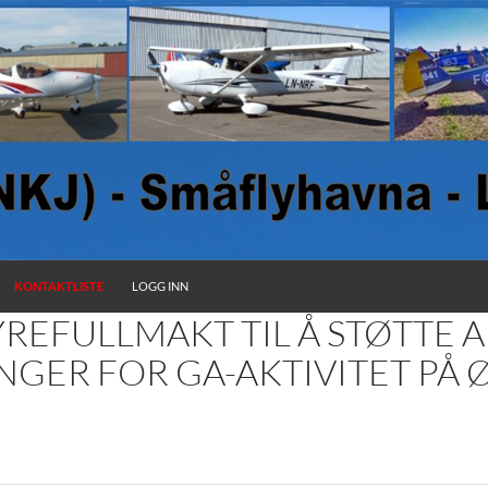
KONTAKTLISTE
LOGG INN
YREFULLMAKT TIL Å STØTTE 
NGER FOR GA-AKTIVITET PÅ