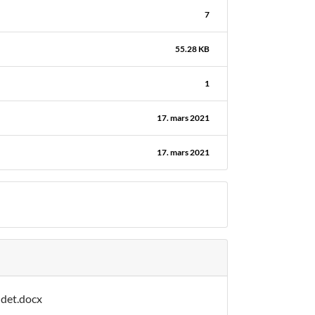
7
55.28 KB
1
17. mars 2021
17. mars 2021
ndet.docx