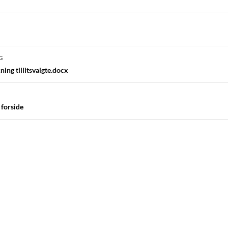
navigasjon
G
ing tillitsvalgte.docx
 forside