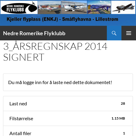
Søk
Nedre Romerike Flyklubb
HOPP
3_ÅRSREGNSKAP 2014
PRIMÆ
TIL
INNHOLD
SIGNERT
Du må logge inn for å laste ned dette dokumentet!
Last ned
28
Filstørrelse
1.15 MB
Antall filer
1