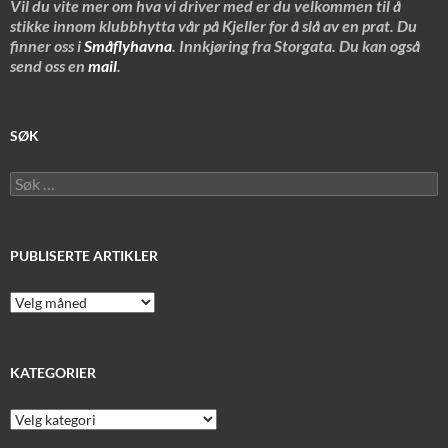
Vil du vite mer om hva vi driver med er du velkommen til å
stikke innom klubbhytta vår på Kjeller for å slå av en prat. Du
finner oss i
Småflyhavna
. Innkjøring fra Storgata. Du kan også
send oss en
mail
.
SØK
Søk
etter:
PUBLISERTE ARTIKLER
Publiserte
artikler
KATEGORIER
Kategorier