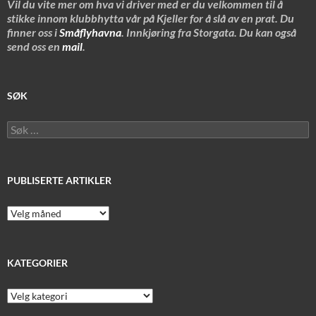
Vil du vite mer om hva vi driver med er du velkommen til å
stikke innom klubbhytta vår på Kjeller for å slå av en prat. Du
finner oss i
Småflyhavna
. Innkjøring fra Storgata. Du kan også
send oss en
mail
.
SØK
Søk
etter:
PUBLISERTE ARTIKLER
Publiserte
artikler
KATEGORIER
Kategorier