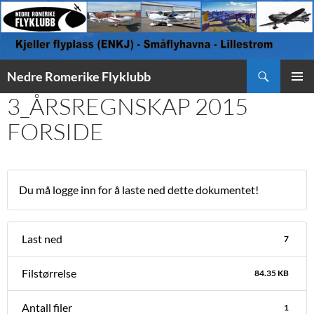
Søk
Nedre Romerike Flyklubb
HOPP
3_ÅRSREGNSKAP 2015
PRIMÆ
TIL
INNHOLD
FORSIDE
Du må logge inn for å laste ned dette dokumentet!
Last ned
7
Filstørrelse
84.35 KB
Antall filer
1