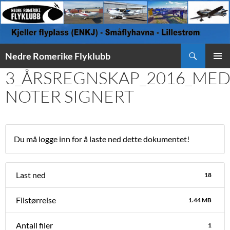
Søk
Nedre Romerike Flyklubb
HOPP
3_ÅRSREGNSKAP_2016_ME
PRIMÆ
TIL
INNHOLD
NOTER SIGNERT
Du må logge inn for å laste ned dette dokumentet!
Last ned
18
Filstørrelse
1.44 MB
Antall filer
1