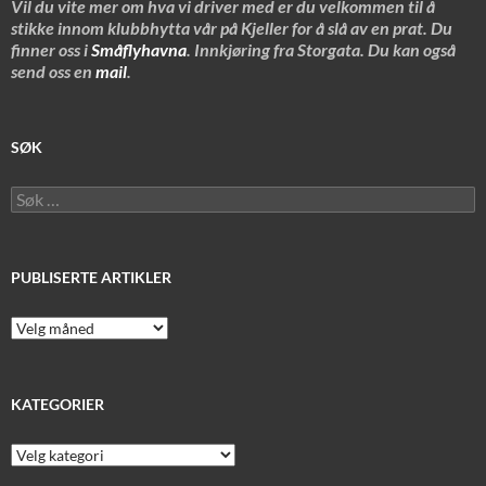
Vil du vite mer om hva vi driver med er du velkommen til å
stikke innom klubbhytta vår på Kjeller for å slå av en prat. Du
finner oss i
Småflyhavna
. Innkjøring fra Storgata. Du kan også
send oss en
mail
.
SØK
Søk
etter:
PUBLISERTE ARTIKLER
Publiserte
artikler
KATEGORIER
Kategorier