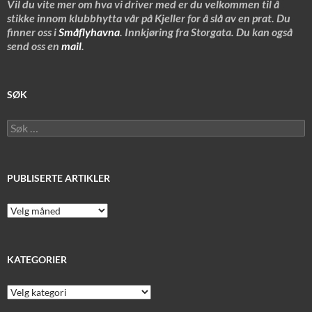
Vil du vite mer om hva vi driver med er du velkommen til å
stikke innom klubbhytta vår på Kjeller for å slå av en prat. Du
finner oss i
Småflyhavna
. Innkjøring fra Storgata. Du kan også
send oss en
mail
.
SØK
Søk
etter:
PUBLISERTE ARTIKLER
Publiserte
artikler
KATEGORIER
Kategorier