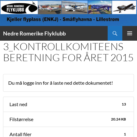
Søk
Nedre Romerike Flyklubb
HOPP
3_KONTROLLKOMITEENS
PRIMÆ
TIL
INNHOLD
BERETNING FOR ÅRET 2015
Du må logge inn for å laste ned dette dokumentet!
Last ned
13
Filstørrelse
20.24 KB
Antall filer
1