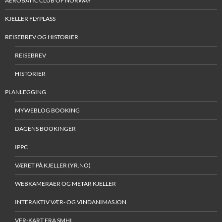
AEROBATIC CLUB OF NORWAY
KJELLER FLYPLASS
REISEBREV OG HISTORIER
REISEBREV
HISTORIER
PLANLEGGING
MYWEBLOG BOOKING
DAGENS BOOKINGER
IPPC
VÆRET PÅ KJELLER (YR.NO)
WEBKAMERAER OG METAR KJELLER
INTERAKTIV VÆR- OG VINDANIMASJON
VFR-KART FRA SMHI