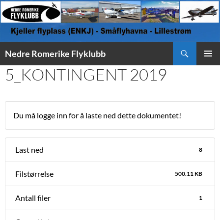
Søk
Nedre Romerike Flyklubb
HOPP
5_KONTINGENT 2019
PRIMÆ
TIL
INNHOLD
Du må logge inn for å laste ned dette dokumentet!
Last ned
8
Filstørrelse
500.11 KB
Antall filer
1