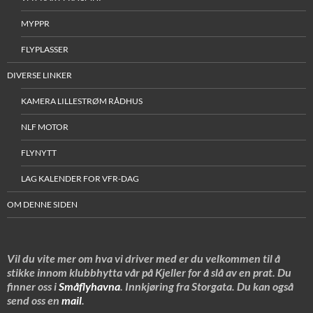
MYPPR
FLYPLASSER
DIVERSE LINKER
KAMERA LILLESTRØM RÅDHUS
NLF MOTOR
FLYNYTT
LAG KALENDER FOR VFR-DAG
OM DENNE SIDEN
Vil du vite mer om hva vi driver med er du velkommen til å
stikke innom klubbhytta vår på Kjeller for å slå av en prat. Du
finner oss i
Småflyhavna
. Innkjøring fra Storgata. Du kan også
send oss en
mail
.