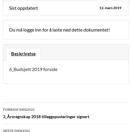
Sist oppdatert
12. mars 2019
Du må logge inn for å laste ned dette dokumentet!
Beskrivelse
6_Budsjett 2019 forside
Innleggsnavigasjon
FORRIGE INNLEGG
3_Årsregnskap 2018 tilleggsposteringer signert
NESTE INNLEGG