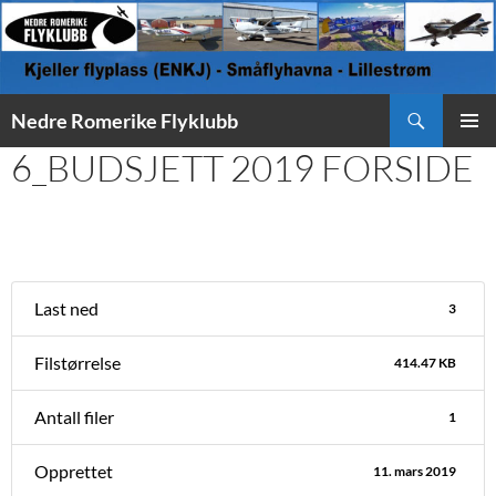
Søk
Nedre Romerike Flyklubb
HOPP
6_BUDSJETT 2019 FORSIDE
PRIMÆ
TIL
INNHOLD
Last ned
3
Filstørrelse
414.47 KB
Antall filer
1
Opprettet
11. mars 2019