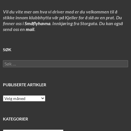
Vil du vite mer om hva vi driver med er du velkommen til å
stikke innom klubbhytta vår på Kjeller for å slå av en prat. Du
finner oss i
Småflyhavna
. Innkjøring fra Storgata. Du kan også
send oss en
mail
.
SØK
Søk
etter:
PUBLISERTE ARTIKLER
Publiserte
artikler
KATEGORIER