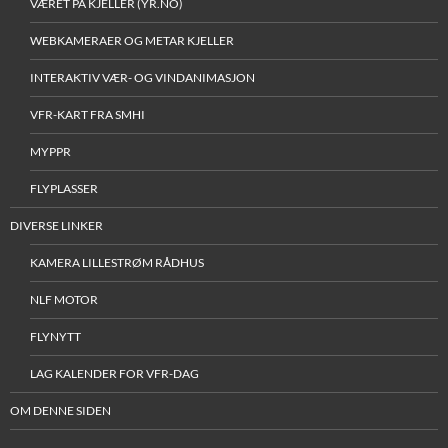
VÆRET PÅ KJELLER (YR.NO)
WEBKAMERAER OG METAR KJELLER
INTERAKTIV VÆR- OG VINDANIMASJON
VFR-KART FRA SMHI
MYPPR
FLYPLASSER
DIVERSE LINKER
KAMERA LILLESTRØM RÅDHUS
NLF MOTOR
FLYNYTT
LAG KALENDER FOR VFR-DAG
OM DENNE SIDEN