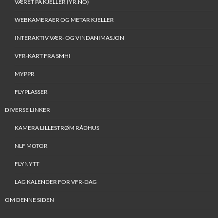
VÆRET PÅ KJELLER (YR.NO)
WEBKAMERAER OG METAR KJELLER
INTERAKTIV VÆR- OG VINDANIMASJON
VFR-KART FRA SMHI
MYPPR
FLYPLASSER
DIVERSE LINKER
KAMERA LILLESTRØM RÅDHUS
NLF MOTOR
FLYNYTT
LAG KALENDER FOR VFR-DAG
OM DENNE SIDEN