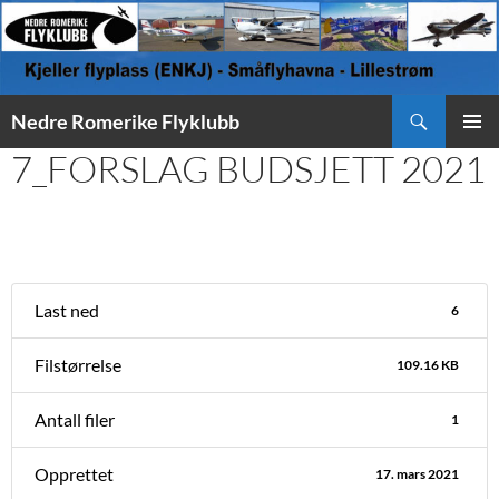
Søk
Nedre Romerike Flyklubb
HOPP
7_FORSLAG BUDSJETT 2021
PRIMÆ
TIL
INNHOLD
Last ned
6
Filstørrelse
109.16 KB
Antall filer
1
Opprettet
17. mars 2021