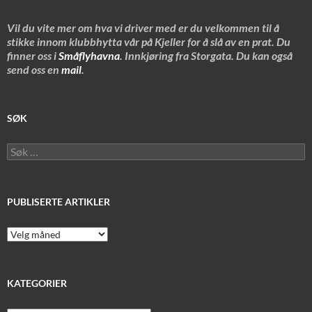
Vil du vite mer om hva vi driver med er du velkommen til å
stikke innom klubbhytta vår på Kjeller for å slå av en prat. Du
finner oss i
Småflyhavna
. Innkjøring fra Storgata. Du kan også
send oss en
mail
.
SØK
Søk
etter:
PUBLISERTE ARTIKLER
Publiserte
artikler
KATEGORIER