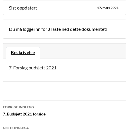
Sist oppdatert
17. mars 2021
Du må logge inn for å laste ned dette dokumentet!
Beskrivelse
7_Forslag budsjett 2021
Innleggsnavigasjon
FORRIGE INNLEGG
7_Budsjett 2021 forside
NESTE INNLEGG