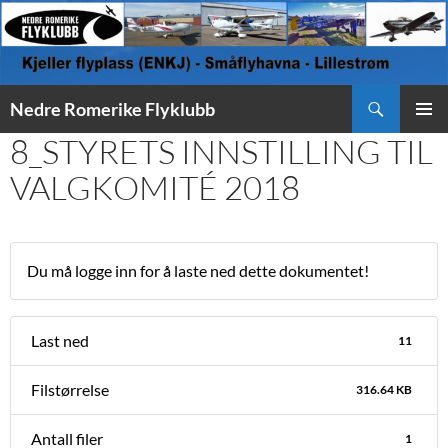
Søk
Nedre Romerike Flyklubb
HOPP
8_STYRETS INNSTILLING TIL
PRIMÆ
TIL
INNHOLD
VALGKOMITÉ 2018
Du må logge inn for å laste ned dette dokumentet!
Last ned
11
Filstørrelse
316.64 KB
Antall filer
1