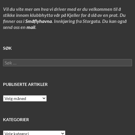
Vil du vite mer om hva vi driver med er du velkommen til å
stikke innom klubbhytta vår på Kjeller for å slå av en prat. Du
finner oss i
Småflyhavna
. Innkjøring fra Storgata. Du kan også
send oss en
mail
.
SØK
Søk
etter:
PUBLISERTE ARTIKLER
Publiserte
artikler
KATEGORIER
Kategorier