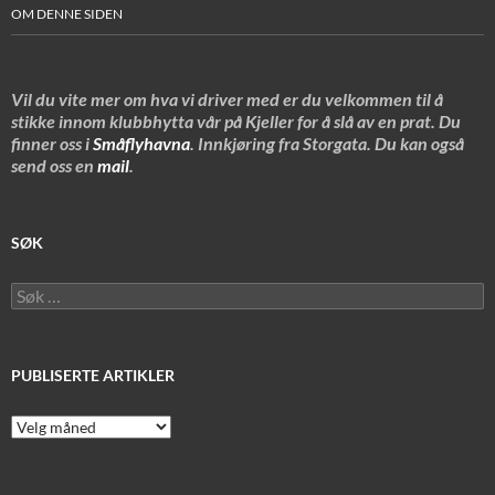
OM DENNE SIDEN
Vil du vite mer om hva vi driver med er du velkommen til å
stikke innom klubbhytta vår på Kjeller for å slå av en prat. Du
finner oss i
Småflyhavna
. Innkjøring fra Storgata. Du kan også
send oss en
mail
.
SØK
Søk
etter:
PUBLISERTE ARTIKLER
Publiserte
artikler