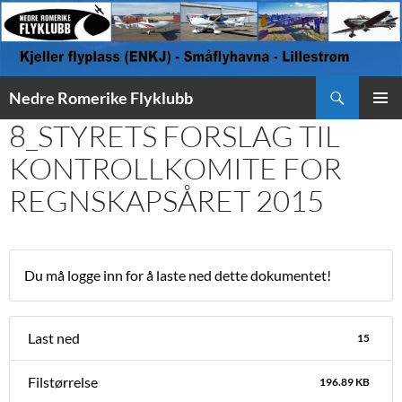
Søk
Nedre Romerike Flyklubb
HOPP
8_STYRETS FORSLAG TIL
PRIMÆ
TIL
INNHOLD
KONTROLLKOMITE FOR
REGNSKAPSÅRET 2015
Du må logge inn for å laste ned dette dokumentet!
Last ned
15
Filstørrelse
196.89 KB