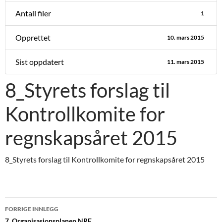
Antall filer
1
Opprettet
10. mars 2015
Sist oppdatert
11. mars 2015
8_Styrets forslag til
Kontrollkomite for
regnskapsåret 2015
8_Styrets forslag til Kontrollkomite for regnskapsåret 2015
Innleggsnavigasjon
FORRIGE INNLEGG
7_Organisasjonsplanen NRF