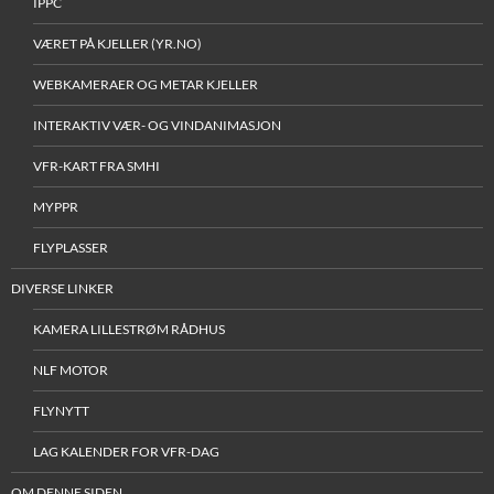
IPPC
VÆRET PÅ KJELLER (YR.NO)
WEBKAMERAER OG METAR KJELLER
INTERAKTIV VÆR- OG VINDANIMASJON
VFR-KART FRA SMHI
MYPPR
FLYPLASSER
DIVERSE LINKER
KAMERA LILLESTRØM RÅDHUS
NLF MOTOR
FLYNYTT
LAG KALENDER FOR VFR-DAG
OM DENNE SIDEN