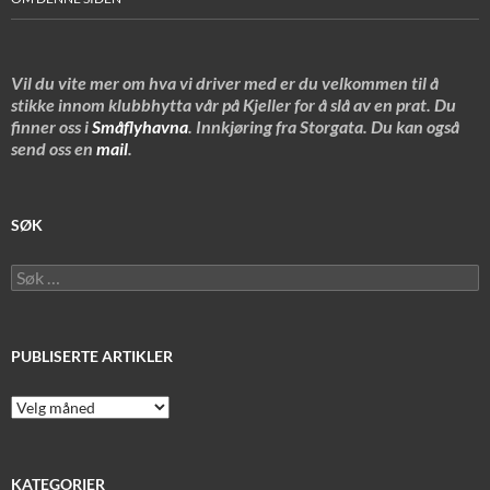
Vil du vite mer om hva vi driver med er du velkommen til å
stikke innom klubbhytta vår på Kjeller for å slå av en prat. Du
finner oss i
Småflyhavna
. Innkjøring fra Storgata. Du kan også
send oss en
mail
.
SØK
Søk
etter:
PUBLISERTE ARTIKLER
Publiserte
artikler
KATEGORIER