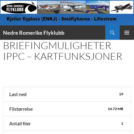
Søk
Nedre Romerike Flyklubb
HOPP
BRIEFINGMULIGHETER
PRIMÆ
TIL
INNHOLD
IPPC – KARTFUNKSJONER
Last ned
19
Filstørrelse
14.72 MB
Antall filer
1