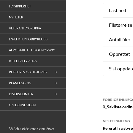
FLYSIKKERHET
Last ned
NYHETER
Filstørrelse
VETERANFLYGRUPPA
Antall filer
LN-LFK FLYHOBBYKLUBB
AEROBATIC CLUB OF NORWAY
Opprettet
KJELLER FLYPLASS
Sist oppdat
REISEBREV OG HISTORIER
PLANLEGGING
DIVERSE LINKER
Innleggs
FORRIGE INNLEG
OM DENNE SIDEN
0_Sakliste ordi
NESTE INNLEGG
Vil du vite mer om hva
Referat fra styr