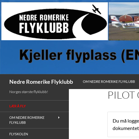
HOPP TIL INNHOLD
Søk
Nedre Romerike Flyklubb
OM NEDRE ROMERIKE FLYKLUBB
PILOT
Norges største flyklubb!
LÆR Å FLY
OM NEDRE ROMERIKE
Du må logge 
FLYKLUBB
dokumentet
FLYSKOLEN