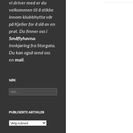
vi driver med er du
velkommen til å stikke
innom klubbhytta vår
på Kjeller for å slå av en
prat. Du finner oss i
Småflyhavna
.
Innkjøring fra Storgata.
Du kan også send oss
en
mail
.
SØK
Søk
etter:
PUBLISERTE ARTIKLER
Publiserte
artikler