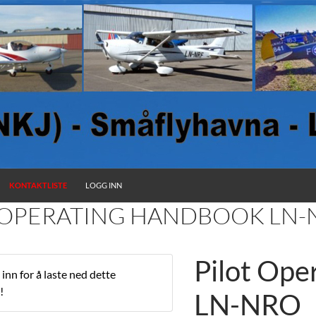
KONTAKTLISTE
LOGG INN
 OPERATING HANDBOOK LN-
Pilot Ope
inn for å laste ned dette
!
LN-NRO