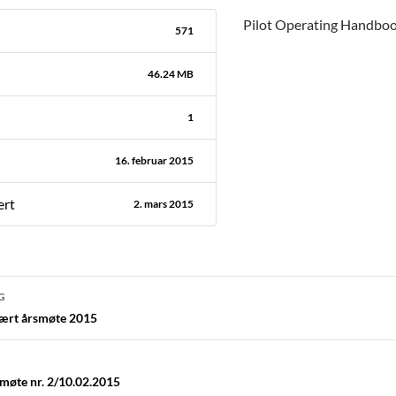
Pilot Operating Handbo
571
46.24 MB
1
16. februar 2015
ert
2. mars 2015
navigasjon
G
nært årsmøte 2015
emøte nr. 2/10.02.2015