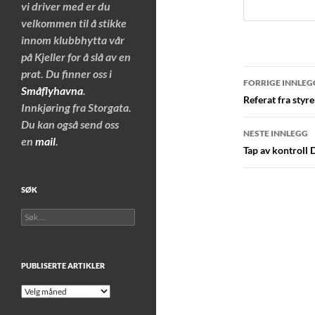
vi driver med er du
velkommen til å stikke
innom klubbhytta vår
på Kjeller for å slå av en
Innleggs
prat. Du finner oss i
FORRIGE INNLEG
Småflyhavna
.
Referat fra styr
Innkjøring fra Storgata.
Du kan også send oss
NESTE INNLEGG
en
mail
.
Tap av kontroll 
SØK
Søk
etter:
PUBLISERTE ARTIKLER
Publiserte
artikler