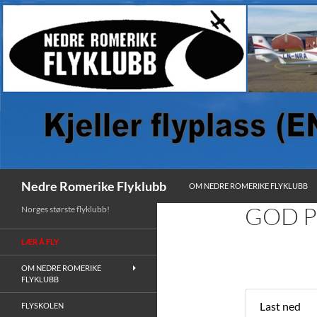
HOPP TIL INNHOLD
Søk
Nedre Romerike Flyklubb
OM NEDRE ROMERIKE FLYKLUBB
GOD P
Norges største flyklubb!
LÆR Å FLY
OM NEDRE ROMERIKE
FLYKLUBB
Last ned
FLYSKOLEN