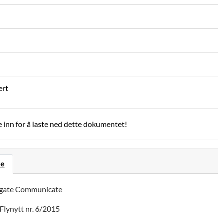
ert
 inn for å laste ned dette dokumentet!
se
igate Communicate
 Flynytt nr. 6/2015