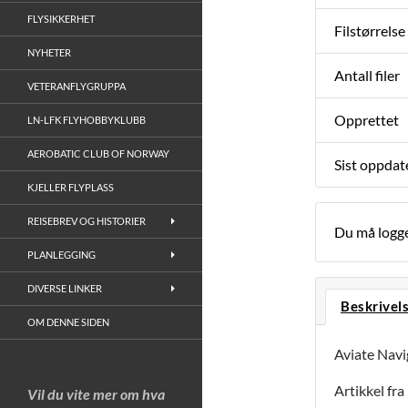
FLYSIKKERHET
Filstørrelse
NYHETER
Antall filer
VETERANFLYGRUPPA
Opprettet
LN-LFK FLYHOBBYKLUBB
AEROBATIC CLUB OF NORWAY
Sist oppdat
KJELLER FLYPLASS
REISEBREV OG HISTORIER
Du må logge
PLANLEGGING
DIVERSE LINKER
Beskrivel
OM DENNE SIDEN
Aviate Nav
Artikkel fra
Vil du vite mer om hva