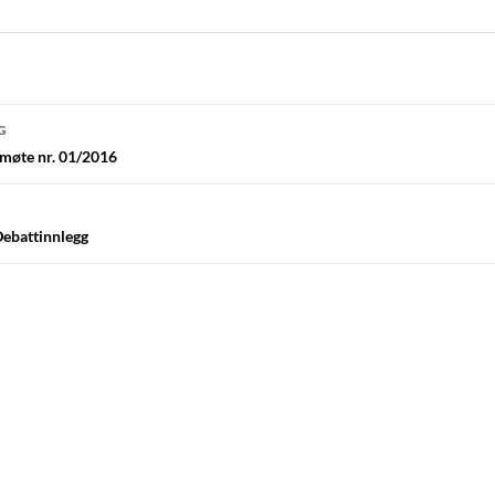
navigasjon
G
emøte nr. 01/2016
Debattinnlegg