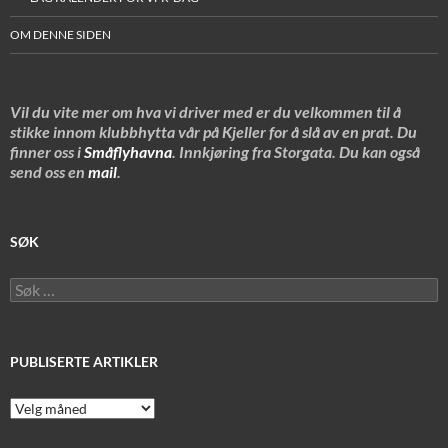
OM DENNE SIDEN
Vil du vite mer om hva vi driver med er du velkommen til å
stikke innom klubbhytta vår på Kjeller for å slå av en prat. Du
finner oss i
Småflyhavna
. Innkjøring fra Storgata. Du kan også
send oss en
mail
.
SØK
Søk
etter:
PUBLISERTE ARTIKLER
Publiserte
artikler