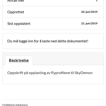
Antall filer
1
Opprettet
20. juni 2019
Sist oppdatert
21. juni 2019
Du må logge inn for å laste ned dette dokumentet!
Beskrivelse
Oppskrift på opplasting av flyprofilene til SkyDemon
Innleggsnavigasjon
FORRIGE INNLEGG