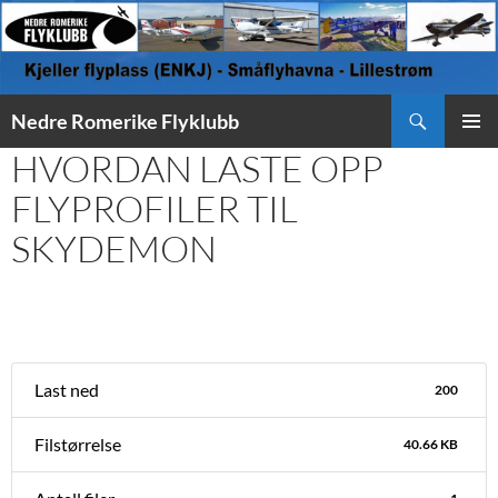
Søk
Nedre Romerike Flyklubb
HOPP
HVORDAN LASTE OPP
PRIMÆ
TIL
INNHOLD
FLYPROFILER TIL
SKYDEMON
Last ned
200
Filstørrelse
40.66 KB