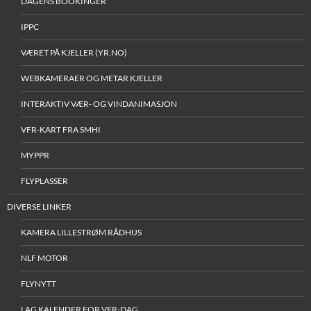
DAGENS BOOKINGER
IPPC
VÆRET PÅ KJELLER (YR.NO)
WEBKAMERAER OG METAR KJELLER
INTERAKTIV VÆR- OG VINDANIMASJON
VFR-KART FRA SMHI
MYPPR
FLYPLASSER
DIVERSE LINKER
KAMERA LILLESTRØM RÅDHUS
NLF MOTOR
FLYNYTT
LAG KALENDER FOR VFR-DAG