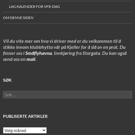
LAG KALENDER FOR VFR-DAG
OM DENNE SIDEN
Vil du vite mer om hva vi driver med er du velkommen til å
stikke innom klubbhytta vår på Kjeller for å slå av en prat. Du
finner oss i
Småflyhavna
. Innkjøring fra Storgata. Du kan også
send oss en
mail
.
SØK
Søk
etter:
PUBLISERTE ARTIKLER
Publiserte
artikler