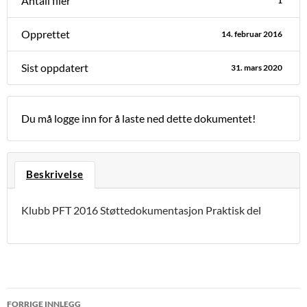
Antall filer
1
Opprettet
14. februar 2016
Sist oppdatert
31. mars 2020
Du må logge inn for å laste ned dette dokumentet!
Beskrivelse
Klubb PFT 2016 Støttedokumentasjon Praktisk del
Innleggsnavigasjon
FORRIGE INNLEGG