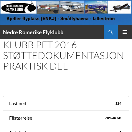
Søk
Nedre Romerike Flyklubb
HOPP
KLUBB PFT 2016
PRIMÆ
TIL
INNHOLD
STØTTEDOKUMENTASJON
PRAKTISK DEL
Last ned
124
Filstørrelse
789.30 KB