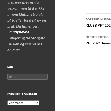
vi driver med er du
velkommen til å stikke
innom klubbhytta vår
Innleggs
FORRIGE INNLEG
på Kjeller for å slå av en
KLUBB PFT 2021
prat. Du finner oss i
Småflyhavna
.
NESTE INNLEGG
Innkjøring fra Storgata.
PFT 2021 Tema
Du kan også send oss
en
mail
.
SØK
Søk
etter:
PUBLISERTE ARTIKLER
Publiserte
artikler