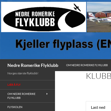
HOPP TIL INNHOLD
Søk
Nedre Romerike Flyklubb
OM NEDRE ROMERIKE FLYKLUBB
KLUBB
Norges største flyklubb!
LÆR Å FLY
OM NEDRE ROMERIKE
FLYKLUBB
Last ned
FLYSKOLEN