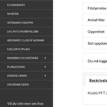
FLYSIKKERHET
Filstørrelse
NYHETER
Antall filer
VETERANFLYGRUPPA
Opprettet
LN-LFK FLYHOBBYKLUBB
AEROBATIC CLUB OF NORWAY
Sist oppdat
KJELLER FLYPLASS
REISEBREV OG HISTORIER
Du må logge
PLANLEGGING
DIVERSE LINKER
Beskrivel
OM DENNE SIDEN
Klubb PFT 
Vil du vite mer om hva