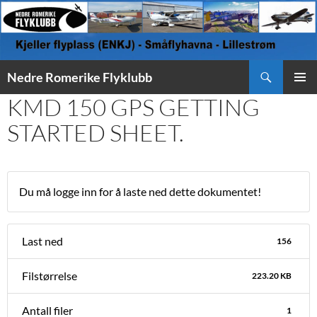
Søk
Nedre Romerike Flyklubb
HOPP
KMD 150 GPS GETTING
PRIMÆ
TIL
INNHOLD
STARTED SHEET.
Du må logge inn for å laste ned dette dokumentet!
Last ned
156
Filstørrelse
223.20 KB
Antall filer
1