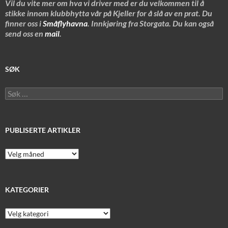
Vil du vite mer om hva vi driver med er du velkommen til å
stikke innom klubbhytta vår på Kjeller for å slå av en prat. Du
finner oss i
Småflyhavna
. Innkjøring fra Storgata. Du kan også
send oss en
mail
.
SØK
Søk
etter:
PUBLISERTE ARTIKLER
Publiserte
artikler
KATEGORIER
Kategorier