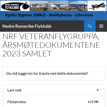
Søk
Nedre Romerike Flyklubb
HOPP
NRF VETERANFLYGRUPPA,
PRIMÆ
TIL
INNHOLD
ÅRSMØTEDOKUMENTENE
2023 SAMLET
Du må logge inn for å laste ned dette dokumentet!
Last ned
9
Filstørrelse
1.27 MB