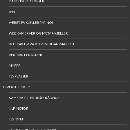
DAGENS BOOKINGER
IPPC
VÆRET PÅ KJELLER (YR.NO)
WEBKAMERAER OG METAR KJELLER
INTERAKTIV VÆR- OG VINDANIMASJON
VFR-KART FRA SMHI
MYPPR
FLYPLASSER
DIVERSE LINKER
KAMERA LILLESTRØM RÅDHUS
NLF MOTOR
FLYNYTT
LAG KALENDER FOR VFR-DAG