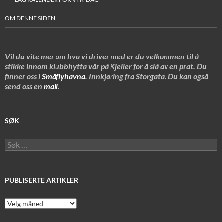
OM DENNE SIDEN
Vil du vite mer om hva vi driver med er du velkommen til å
stikke innom klubbhytta vår på Kjeller for å slå av en prat. Du
finner oss i
Småflyhavna
. Innkjøring fra Storgata. Du kan også
send oss en
mail
.
SØK
Søk
etter:
PUBLISERTE ARTIKLER
Publiserte
artikler