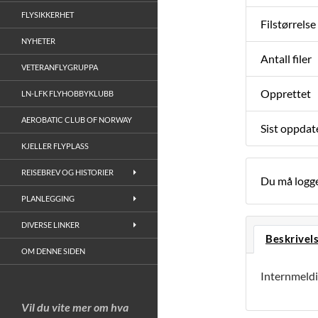
FLYSIKKERHET
Filstørrelse
NYHETER
Antall filer
VETERANFLYGRUPPA
Opprettet
LN-LFK FLYHOBBYKLUBB
AEROBATIC CLUB OF NORWAY
Sist oppdat
KJELLER FLYPLASS
REISEBREV OG HISTORIER
Du må logge
PLANLEGGING
DIVERSE LINKER
Beskrivel
OM DENNE SIDEN
Internmeldin
Vil du vite mer om hva