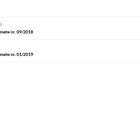
navigasjon
G
emøte nr. 09/2018
emøte nr. 01/2019