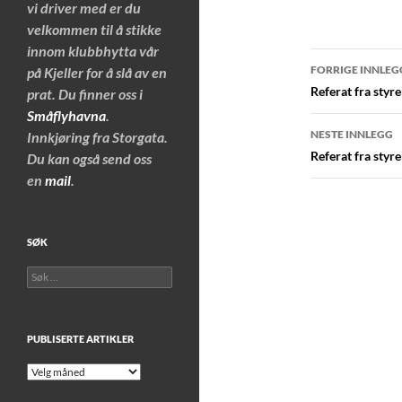
vi driver med er du
velkommen til å stikke
innom klubbhytta vår
Innleggs
FORRIGE INNLEG
på Kjeller for å slå av en
Referat fra styr
prat. Du finner oss i
Småflyhavna
.
NESTE INNLEGG
Innkjøring fra Storgata.
Referat fra styr
Du kan også send oss
en
mail
.
SØK
Søk
etter:
PUBLISERTE ARTIKLER
Publiserte
artikler