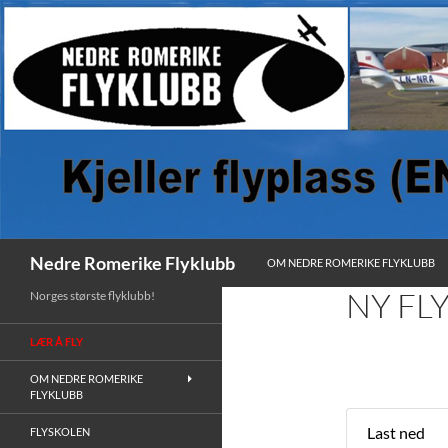
HOPP TIL INNHOLD
Søk
Nedre Romerike Flyklubb
OM NEDRE ROMERIKE FLYKLUBB
NY FL
Norges største flyklubb!
LÆR Å FLY
OM NEDRE ROMERIKE
FLYKLUBB
Last ned
FLYSKOLEN