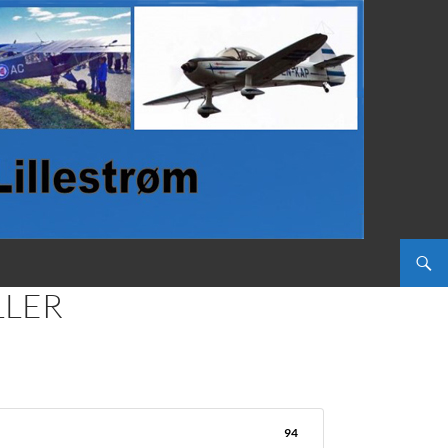
LLER
94