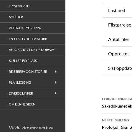
FLYSIKKERHET
Last ned
NYHETER
Filstørrelse
VETERANFLYGRUPPA
Antall filer
LN-LFK FLYHOBBYKLUBB
AEROBATIC CLUB OF NORWAY
Opprettet
KJELLER FLYPLASS
Sist oppdat
REISEBREV OG HISTORIER
PLANLEGGING
DIVERSE LINKER
Innleggs
FORRIGE INNLEG
OM DENNE SIDEN
Saksdokumet ek
NESTE INNLEGG
Vil du vite mer om hva
Protokoll årsmø