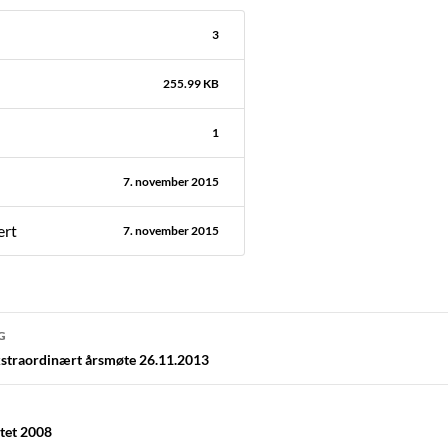
3
255.99 KB
1
7. november 2015
ert
7. november 2015
navigasjon
G
straordinært årsmøte 26.11.2013
tet 2008