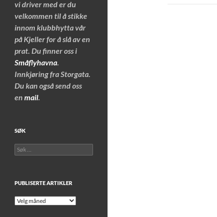
vi driver med er du
velkommen til å stikke
innom klubbhytta vår
på Kjeller for å slå av en
prat. Du finner oss i
Småflyhavna
.
Innkjøring fra Storgata.
Du kan også send oss
en
mail
.
SØK
Søk
etter:
PUBLISERTE ARTIKLER
Publiserte
artikler