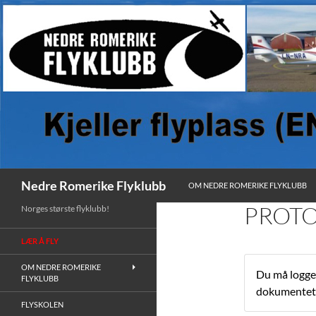
HOPP TIL INNHOLD
Søk
Nedre Romerike Flyklubb
OM NEDRE ROMERIKE FLYKLUBB
PROTO
Norges største flyklubb!
LÆR Å FLY
OM NEDRE ROMERIKE
Du må logge 
FLYKLUBB
dokumentet
FLYSKOLEN