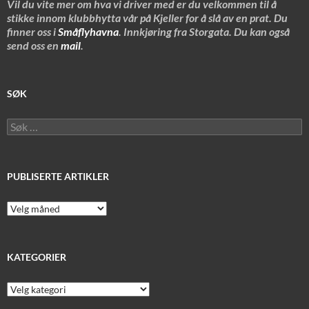
Vil du vite mer om hva vi driver med er du velkommen til å
stikke innom klubbhytta vår på Kjeller for å slå av en prat. Du
finner oss i
Småflyhavna
. Innkjøring fra Storgata. Du kan også
send oss en
mail
.
SØK
Søk
etter:
PUBLISERTE ARTIKLER
Publiserte
artikler
KATEGORIER
Kategorier