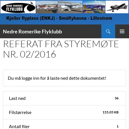
Søk
Nedre Romerike Flyklubb
HOPP
REFERAT FRA STYREMØTE
PRIMÆ
TIL
INNHOLD
NR. 02/2016
Du må logge inn for å laste ned dette dokumentet!
Last ned
36
Filstørrelse
155.05 KB
Antall filer
1