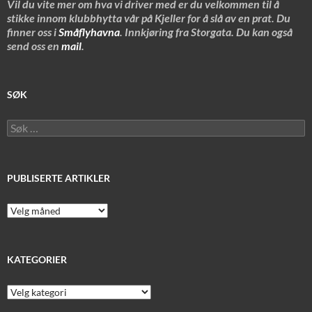
Vil du vite mer om hva vi driver med er du velkommen til å
stikke innom klubbhytta vår på Kjeller for å slå av en prat. Du
finner oss i
Småflyhavna
. Innkjøring fra Storgata. Du kan også
send oss en
mail
.
SØK
Søk
etter:
PUBLISERTE ARTIKLER
Publiserte
artikler
KATEGORIER
Kategorier