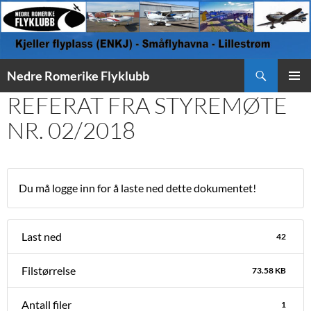
Søk
Nedre Romerike Flyklubb
HOPP
REFERAT FRA STYREMØTE
PRIMÆ
TIL
INNHOLD
NR. 02/2018
Du må logge inn for å laste ned dette dokumentet!
Last ned
42
Filstørrelse
73.58 KB
Antall filer
1