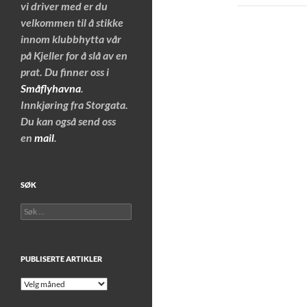
vi driver med er du
velkommen til å stikke
innom klubbhytta vår
på Kjeller for å slå av en
prat. Du finner oss i
Småflyhavna
.
Innkjøring fra Storgata.
Du kan også send oss
en
mail
.
SØK
Søk
etter:
PUBLISERTE ARTIKLER
Publiserte
artikler