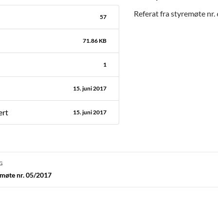
Referat fra styremøte nr.
57
71.86 KB
1
15. juni 2017
ert
15. juni 2017
navigasjon
G
emøte nr. 05/2017