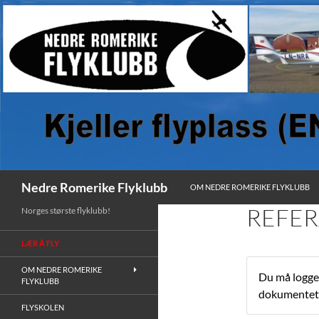
HOPP TIL INNHOLD
Søk
Nedre Romerike Flyklubb
OM NEDRE ROMERIKE FLYKLUBB
REFER
Norges største flyklubb!
LÆR Å FLY
OM NEDRE ROMERIKE
Du må logge 
FLYKLUBB
dokumentet
FLYSKOLEN