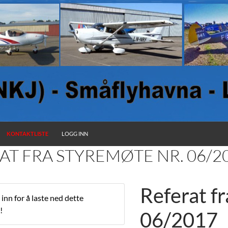
KONTAKTLISTE
LOGG INN
AT FRA STYREMØTE NR. 06/2
Referat fr
inn for å laste ned dette
!
06/2017