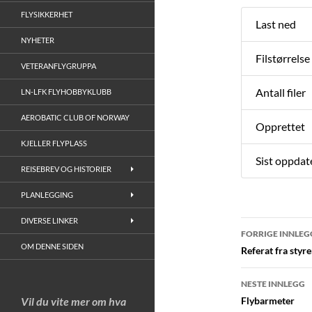
FLYSIKKERHET
Last ned
NYHETER
Filstørrelse
VETERANFLYGRUPPA
Antall filer
LN-LFK FLYHOBBYKLUBB
AEROBATIC CLUB OF NORWAY
Opprettet
KJELLER FLYPLASS
Sist oppdat
REISEBREV OG HISTORIER
PLANLEGGING
DIVERSE LINKER
Innleggs
FORRIGE INNLEG
OM DENNE SIDEN
Referat fra styr
NESTE INNLEGG
Vil du vite mer om hva
Flybarmeter