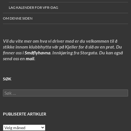
LAG KALENDER FOR VFR-DAG
OM DENNE SIDEN
Vil du vite mer om hva vi driver med er du velkommen til å
stikke innom klubbhytta vår på Kjeller for å slå av en prat. Du
finner oss i
Småflyhavna
. Innkjøring fra Storgata. Du kan også
send oss en
mail
.
SØK
Søk
etter:
PUBLISERTE ARTIKLER
Publiserte