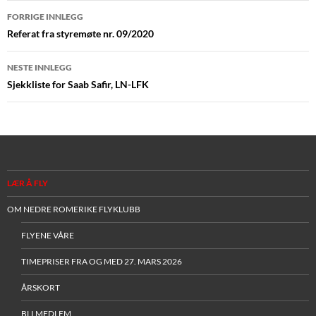
Innleggsnavigasjon
FORRIGE INNLEGG
Referat fra styremøte nr. 09/2020
NESTE INNLEGG
Sjekkliste for Saab Safir, LN-LFK
LÆR Å FLY
OM NEDRE ROMERIKE FLYKLUBB
FLYENE VÅRE
TIMEPRISER FRA OG MED 27. MARS 2026
ÅRSKORT
BLI MEDLEM