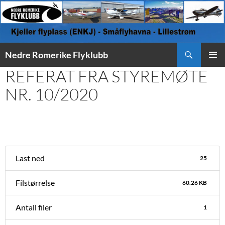
Søk
Nedre Romerike Flyklubb
HOPP
REFERAT FRA STYREMØTE
PRIMÆ
TIL
INNHOLD
NR. 10/2020
Last ned
25
Filstørrelse
60.26 KB
Antall filer
1