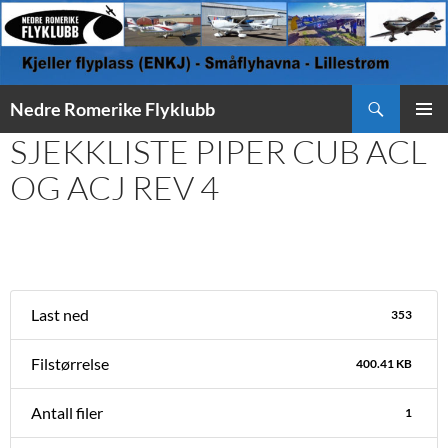
Søk
Nedre Romerike Flyklubb
HOPP
SJEKKLISTE PIPER CUB ACL
PRIMÆ
TIL
INNHOLD
OG ACJ REV 4
Last ned
353
Filstørrelse
400.41 KB
Antall filer
1