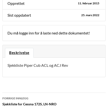
Opprettet
11. februar 2015
Sist oppdatert
25. mars 2022
Du må logge inn for å laste ned dette dokumentet!
Beskrivelse
Sjekkliste Piper Cub ACL og ACJ Rev
Innleggsnavigasjon
FORRIGE INNLEGG
Sjekkliste for Cessna 172S, LN-NRO