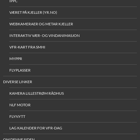
IPPC
VÆRET PÅ KJELLER (YR.NO)
WEBKAMERAER OG METAR KJELLER
INTERAKTIV VÆR- OG VINDANIMASJON
VFR-KART FRA SMHI
MYPPR
FLYPLASSER
DIVERSE LINKER
KAMERA LILLESTRØM RÅDHUS
NLF MOTOR
FLYNYTT
LAG KALENDER FOR VFR-DAG
OM DENNE SIDEN