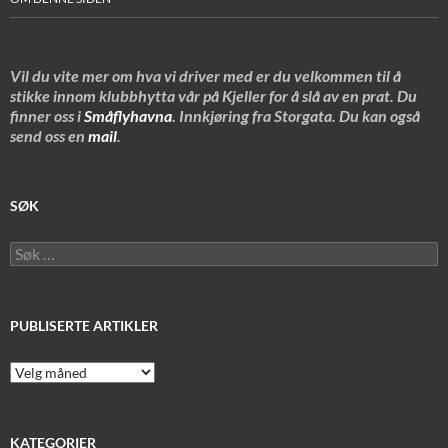
Vil du vite mer om hva vi driver med er du velkommen til å
stikke innom klubbhytta vår på Kjeller for å slå av en prat. Du
finner oss i
Småflyhavna
. Innkjøring fra Storgata. Du kan også
send oss en
mail
.
SØK
Søk
etter:
PUBLISERTE ARTIKLER
Publiserte
artikler
KATEGORIER