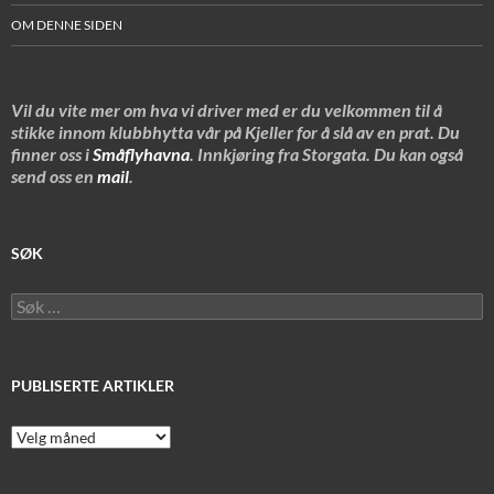
OM DENNE SIDEN
Vil du vite mer om hva vi driver med er du velkommen til å
stikke innom klubbhytta vår på Kjeller for å slå av en prat. Du
finner oss i
Småflyhavna
. Innkjøring fra Storgata. Du kan også
send oss en
mail
.
SØK
Søk
etter:
PUBLISERTE ARTIKLER
Publiserte
artikler