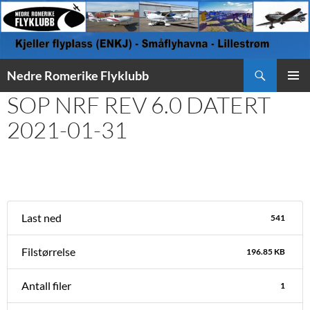
Søk
Nedre Romerike Flyklubb
HOPP
SOP NRF REV 6.0 DATERT
PRIMÆ
TIL
INNHOLD
2021-01-31
Last ned
541
Filstørrelse
196.85 KB
Antall filer
1