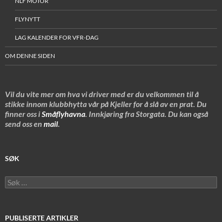
NLF MOTOR
FLYNYTT
LAG KALENDER FOR VFR-DAG
OM DENNE SIDEN
Vil du vite mer om hva vi driver med er du velkommen til å
stikke innom klubbhytta vår på Kjeller for å slå av en prat. Du
finner oss i
Småflyhavna
. Innkjøring fra Storgata. Du kan også
send oss en
mail
.
SØK
Søk
etter:
PUBLISERTE ARTIKLER