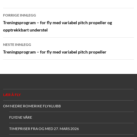
Innleggsnavigasjon
FORRIGE INNLEGG
Treningsprogram – for fly med variabel pitch propeller og
opptrekkbart understel
NESTE INNLEGG
Treningsprogram – for fly med variabel pitch propeller
LÆR Å FLY
OM NEDRE ROMERIKE FLYKLUBB
FLYENE VÅRE
TIMEPRISER FRA OG MED 27. MARS 2026