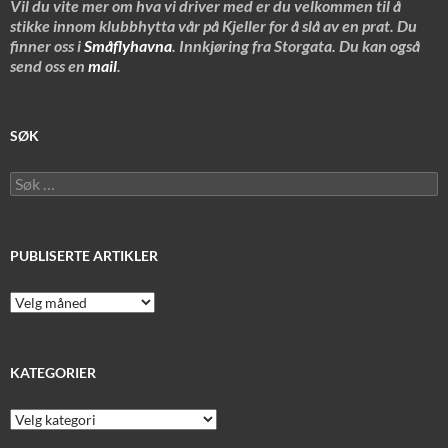
Vil du vite mer om hva vi driver med er du velkommen til å
stikke innom klubbhytta vår på Kjeller for å slå av en prat. Du
finner oss i
Småflyhavna
. Innkjøring fra Storgata. Du kan også
send oss en
mail
.
SØK
Søk
etter:
PUBLISERTE ARTIKLER
Publiserte
artikler
KATEGORIER
Kategorier