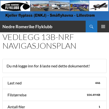
Søk
Nedre Romerike Flyklubb
HOPP
VEDLEGG 13B-NRF
PRIMÆ
TIL
INNHOLD
NAVIGASJONSPLAN
Du må logge inn for å laste ned dette dokumentet!
Last ned
446
Filstørrelse
104.49 KB
Antall filer
1