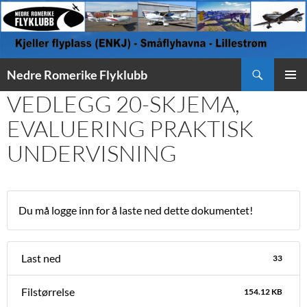
Søk
Nedre Romerike Flyklubb
HOPP
VEDLEGG 20-SKJEMA,
PRIMÆ
TIL
INNHOLD
EVALUERING PRAKTISK
UNDERVISNING
Du må logge inn for å laste ned dette dokumentet!
Last ned
33
Filstørrelse
154.12 KB