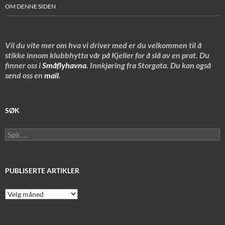
OM DENNE SIDEN
Vil du vite mer om hva vi driver med er du velkommen til å
stikke innom klubbhytta vår på Kjeller for å slå av en prat. Du
finner oss i
Småflyhavna
. Innkjøring fra Storgata. Du kan også
send oss en
mail
.
SØK
Søk
etter:
PUBLISERTE ARTIKLER
Publiserte
artikler