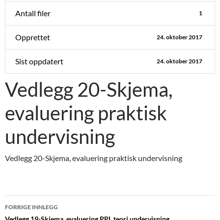
Antall filer
1
Opprettet
24. oktober 2017
Sist oppdatert
24. oktober 2017
Vedlegg 20-Skjema,
evaluering praktisk
undervisning
Vedlegg 20-Skjema, evaluering praktisk undervisning
Innleggsnavigasjon
FORRIGE INNLEGG
Vedlegg 19-Skjema, evaluering PPL teori undervisning