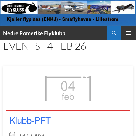
Søk
Nedre Romerike Flyklubb
HOPP
EVENTS - 4 FEB 26
PRIMÆ
TIL
INNHOLD
04
feb
Klubb-PFT
04.02.2026