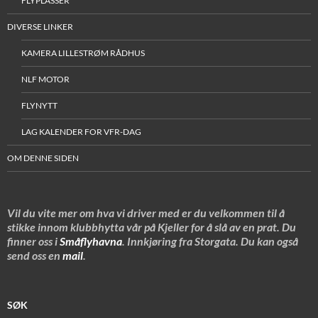
FLYPLASSER
DIVERSE LINKER
KAMERA LILLESTRØM RÅDHUS
NLF MOTOR
FLYNYTT
LAG KALENDER FOR VFR-DAG
OM DENNE SIDEN
Vil du vite mer om hva vi driver med er du velkommen til å
stikke innom klubbhytta vår på Kjeller for å slå av en prat. Du
finner oss i
Småflyhavna
. Innkjøring fra Storgata. Du kan også
send oss en
mail
.
SØK