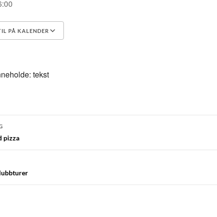
6:00
TIL PÅ KALENDER
 ICS
Google Kalender
iCalen
navigasjon
G
 pizza
klubbturer