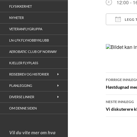
12:00 - 1
FLYSIKKERHET
NYHETER
LEGG 
VETERANFLYGRUPPA
Last ned
LN-LFK FLYHOBBYKLUBB
AEROBATIC CLUB OF NORWAY
KJELLER FLYPLASS
REISEBREV OG HISTORIER
Innleggs
FORRIGE INNLEG
PLANLEGGING
Høstdugnad med
DIVERSE LINKER
NESTE INNLEGG
OM DENNE SIDEN
Vi diskuterere 
Vil du vite mer om hva