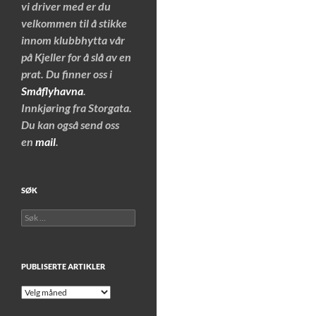
vi driver med er du
velkommen til å stikke
innom klubbhytta vår
på Kjeller for å slå av en
prat. Du finner oss i
Småflyhavna
.
Innkjøring fra Storgata.
Du kan også send oss
en
mail
.
SØK
Søk
etter:
PUBLISERTE ARTIKLER
Publiserte
artikler