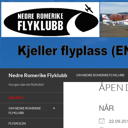
HOPP TIL INNHOLD
Søk
Nedre Romerike Flyklubb
OM NEDRE ROMERIKE FLYKLUBB
ÅPEN 
Norges største flyklubb!
LÆR Å FLY
NÅR
OM NEDRE ROMERIKE
FLYKLUBB
22.09.
FLYSKOLEN