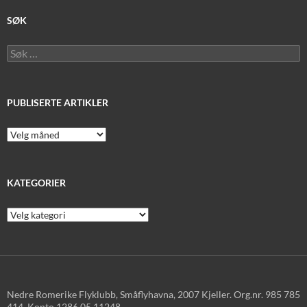
SØK
Søk
etter:
PUBLISERTE ARTIKLER
Publiserte
artikler
KATEGORIER
Kategorier
Nedre Romerike Flyklubb, Småflyhavna, 2007 Kjeller. Org.nr. 985 785
414. Konto 1286.05.11248