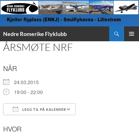
Søk
Nedre Romerike Flyklubb
HOPP
ÅRSMØTE NRF
PRIMÆ
TIL
INNHOLD
NÅR
24.03.2015
19:00 - 22:00
LEGG TIL PÅ KALENDER
Last ned ICS
Google Kalender
HVOR