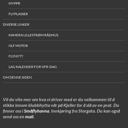
MYPPR
FLYPLASSER
DIVERSE LINKER
KAMERA LILLESTRØM RÅDHUS
NLF MOTOR
FLYNYTT
LAG KALENDER FOR VFR-DAG
OM DENNE SIDEN
Vil du vite mer om hva vi driver med er du velkommen til å
stikke innom klubbhytta vår på Kjeller for å slå av en prat. Du
finner oss i
Småflyhavna
. Innkjøring fra Storgata. Du kan også
send oss en
mail
.