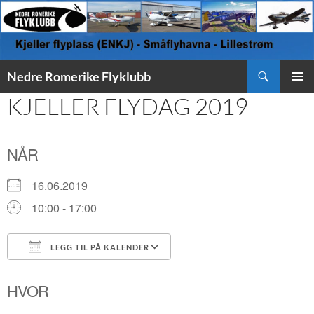
Søk
Nedre Romerike Flyklubb
HOPP
KJELLER FLYDAG 2019
PRIMÆ
TIL
INNHOLD
NÅR
16.06.2019
10:00 - 17:00
LEGG TIL PÅ KALENDER
Last ned ICS
Google Kalender
HVOR