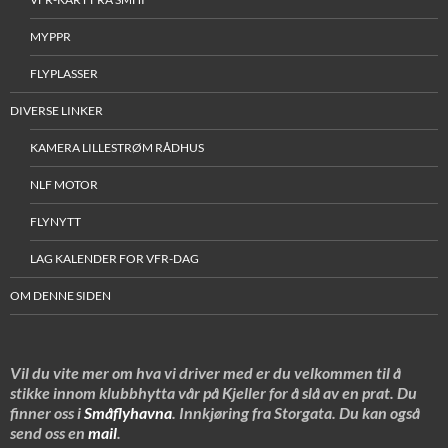
MYPPR
FLYPLASSER
DIVERSE LINKER
KAMERA LILLESTRØM RÅDHUS
NLF MOTOR
FLYNYTT
LAG KALENDER FOR VFR-DAG
OM DENNE SIDEN
Vil du vite mer om hva vi driver med er du velkommen til å
stikke innom klubbhytta vår på Kjeller for å slå av en prat. Du
finner oss i
Småflyhavna
. Innkjøring fra Storgata. Du kan også
send oss en
mail
.