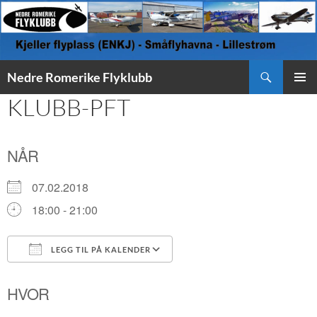
Søk
Nedre Romerike Flyklubb
HOPP
KLUBB-PFT
PRIMÆ
TIL
INNHOLD
NÅR
07.02.2018
18:00 - 21:00
LEGG TIL PÅ KALENDER
Last ned ICS
Google Kalender
HVOR