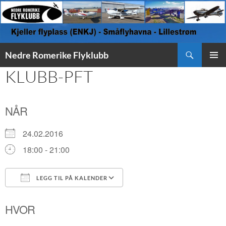
Søk
Nedre Romerike Flyklubb
HOPP
KLUBB-PFT
PRIMÆ
TIL
INNHOLD
NÅR
24.02.2016
18:00 - 21:00
LEGG TIL PÅ KALENDER
Last ned ICS
Google Kalender
HVOR