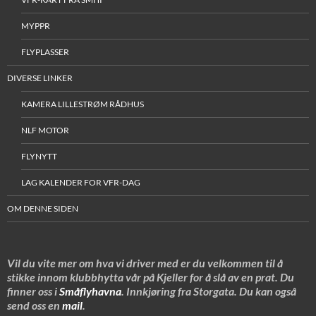
MYPPR
FLYPLASSER
DIVERSE LINKER
KAMERA LILLESTRØM RÅDHUS
NLF MOTOR
FLYNYTT
LAG KALENDER FOR VFR-DAG
OM DENNE SIDEN
Vil du vite mer om hva vi driver med er du velkommen til å
stikke innom klubbhytta vår på Kjeller for å slå av en prat. Du
finner oss i
Småflyhavna
. Innkjøring fra Storgata. Du kan også
send oss en
mail
.