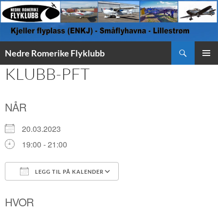
Søk
Nedre Romerike Flyklubb
HOPP
KLUBB-PFT
PRIMÆ
TIL
INNHOLD
NÅR
20.03.2023
19:00 - 21:00
LEGG TIL PÅ KALENDER
Last ned ICS
Google Kalender
HVOR