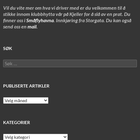
Vil du vite mer om hva vi driver med er du velkommen til å
stikke innom klubbhytta vår på Kjeller for å slå av en prat. Du
finner oss i
Småflyhavna
. Innkjøring fra Storgata. Du kan også
send oss en
mail
.
SØK
Søk
etter:
PUBLISERTE ARTIKLER
Publiserte
artikler
KATEGORIER
Kategorier