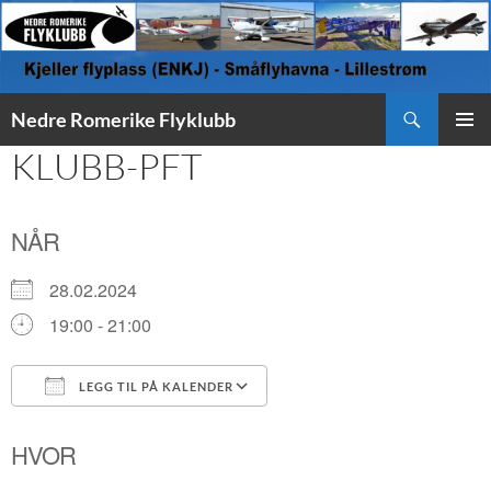
Søk
Nedre Romerike Flyklubb
HOPP
KLUBB-PFT
PRIMÆ
TIL
INNHOLD
NÅR
28.02.2024
19:00 - 21:00
LEGG TIL PÅ KALENDER
Last ned ICS
Google Kalender
HVOR