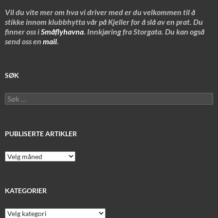
Vil du vite mer om hva vi driver med er du velkommen til å
stikke innom klubbhytta vår på Kjeller for å slå av en prat. Du
finner oss i
Småflyhavna
. Innkjøring fra Storgata. Du kan også
send oss en
mail
.
SØK
Søk
etter:
PUBLISERTE ARTIKLER
Publiserte
artikler
KATEGORIER
Kategorier