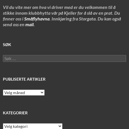
Vil du vite mer om hva vi driver med er du velkommen til å
stikke innom klubbhytta vår på Kjeller for å slå av en prat. Du
finner oss i
Småflyhavna
. Innkjøring fra Storgata. Du kan også
send oss en
mail
.
SØK
Søk
etter:
PUBLISERTE ARTIKLER
Publiserte
artikler
KATEGORIER
Kategorier