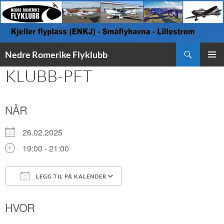
Søk
Nedre Romerike Flyklubb
HOPP
KLUBB-PFT
PRIMÆ
TIL
INNHOLD
NÅR
26.02.2025
19:00 - 21:00
LEGG TIL PÅ KALENDER
Last ned ICS
Google Kalender
HVOR