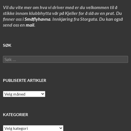
Vil du vite mer om hva vi driver med er du velkommen til å
stikke innom klubbhytta vår på Kjeller for å slå av en prat. Du
finner oss i
Småflyhavna
. Innkjøring fra Storgata. Du kan også
send oss en
mail
.
SØK
Søk
etter:
PUBLISERTE ARTIKLER
Publiserte
artikler
KATEGORIER
Kategorier