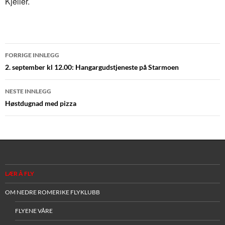
Kjeller.
Innleggsnavigasjon
FORRIGE INNLEGG
2. september kl 12.00: Hangargudstjeneste på Starmoen
NESTE INNLEGG
Høstdugnad med pizza
LÆR Å FLY
OM NEDRE ROMERIKE FLYKLUBB
FLYENE VÅRE