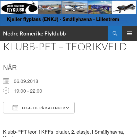
Søk
Nedre Romerike Flyklubb
HOPP
KLUBB-PFT – TEORIKVELD
PRIMÆ
TIL
INNHOLD
NÅR
06.09.2018
19:00 - 22:00
LEGG TIL PÅ KALENDER
Last ned ICS
Google Kalender
Klubb-PFT teori i KFFs lokaler, 2. etasje, i Småflyhavna,