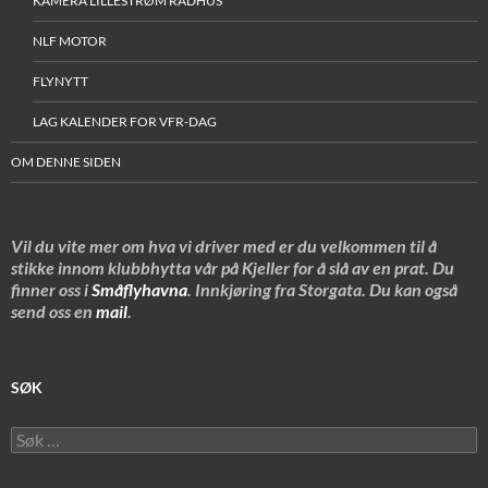
KAMERA LILLESTRØM RÅDHUS
NLF MOTOR
FLYNYTT
LAG KALENDER FOR VFR-DAG
OM DENNE SIDEN
Vil du vite mer om hva vi driver med er du velkommen til å
stikke innom klubbhytta vår på Kjeller for å slå av en prat. Du
finner oss i
Småflyhavna
. Innkjøring fra Storgata. Du kan også
send oss en
mail
.
SØK
Søk
etter: