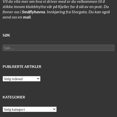
Vil du vite mer om hva vi driver med er du velkommen til å
stikke innom klubbhytta vår på Kjeller for å slå av en prat. Du
finner oss i
Småflyhavna
. Innkjøring fra Storgata. Du kan også
send oss en
mail
.
SØK
Søk
etter:
PUBLISERTE ARTIKLER
Publiserte
artikler
KATEGORIER
Kategorier