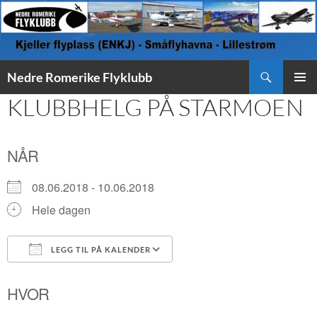
Søk
Nedre Romerike Flyklubb
HOPP
KLUBBHELG PÅ STARMOEN
PRIMÆ
TIL
INNHOLD
NÅR
08.06.2018 - 10.06.2018
Hele dagen
LEGG TIL PÅ KALENDER
Last ned ICS
Google Kalender
HVOR