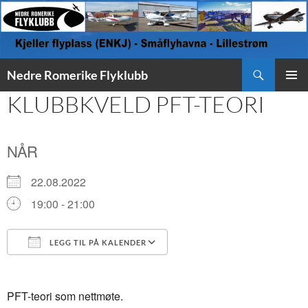
Søk
Nedre Romerike Flyklubb
HOPP
KLUBBKVELD PFT-TEORI
PRIMÆ
TIL
INNHOLD
NÅR
22.08.2022
19:00 - 21:00
LEGG TIL PÅ KALENDER
Last ned ICS
Google Kalender
PFT-teori som nettmøte.