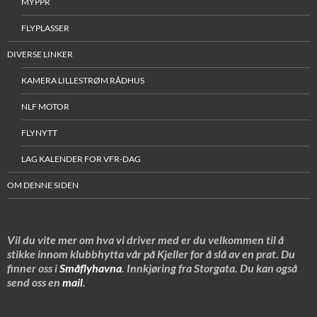
MYPPR
FLYPLASSER
DIVERSE LINKER
KAMERA LILLESTRØM RÅDHUS
NLF MOTOR
FLYNYTT
LAG KALENDER FOR VFR-DAG
OM DENNE SIDEN
Vil du vite mer om hva vi driver med er du velkommen til å
stikke innom klubbhytta vår på Kjeller for å slå av en prat. Du
finner oss i
Småflyhavna
. Innkjøring fra Storgata. Du kan også
send oss en
mail
.