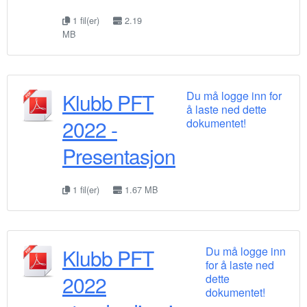
1 fil(er)
2.19
MB
Klubb PFT
Du må logge inn for
å laste ned dette
2022 -
dokumentet!
Presentasjon
1 fil(er)
1.67 MB
Klubb PFT
Du må logge inn
for å laste ned
2022
dette
dokumentet!