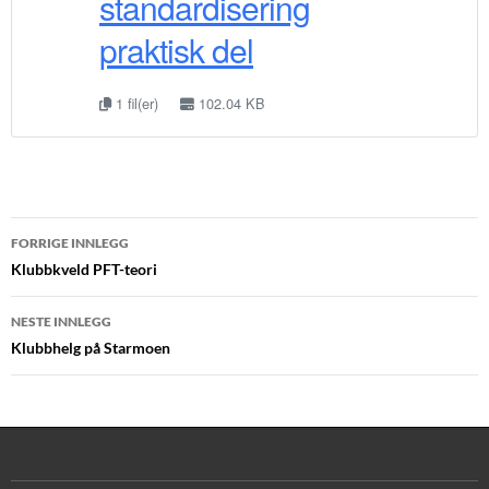
standardisering
praktisk del
1 fil(er)
102.04 KB
Innleggsnavigasjon
FORRIGE INNLEGG
Klubbkveld PFT-teori
NESTE INNLEGG
Klubbhelg på Starmoen