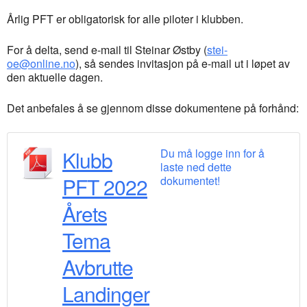
Årlig PFT er obligatorisk for alle piloter i klubben.
For å delta, send e-mail til Steinar Østby (
stei-
oe@online.no
), så sendes invitasjon på e-mail ut i løpet av
den aktuelle dagen.
Det anbefales å se gjennom disse dokumentene på forhånd:
Klubb
Du må logge inn for å
laste ned dette
PFT 2022
dokumentet!
Årets
Tema
Avbrutte
Landinger