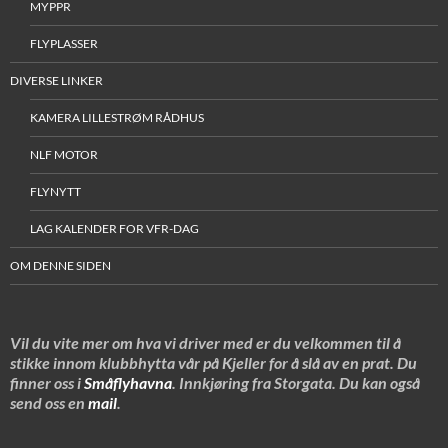
MYPPR
FLYPLASSER
DIVERSE LINKER
KAMERA LILLESTRØM RÅDHUS
NLF MOTOR
FLYNYTT
LAG KALENDER FOR VFR-DAG
OM DENNE SIDEN
Vil du vite mer om hva vi driver med er du velkommen til å
stikke innom klubbhytta vår på Kjeller for å slå av en prat. Du
finner oss i
Småflyhavna
. Innkjøring fra Storgata. Du kan også
send oss en
mail
.