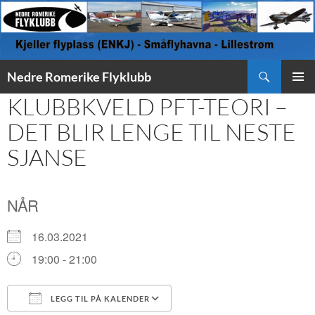
Søk
Nedre Romerike Flyklubb
HOPP
KLUBBKVELD PFT-TEORI –
PRIMÆ
TIL
INNHOLD
DET BLIR LENGE TIL NESTE
SJANSE
NÅR
16.03.2021
19:00 - 21:00
LEGG TIL PÅ KALENDER