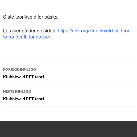
Last ned ICS
Google Kalender
Siste teorikveld før påske.
Les mer på denne siden:
https://nrfk.org/klubbkveld-pft-teori-
to-runder-til-for-paske/
Innleggsnavigasjon
FORRIGE INNLEGG
Klubbkveld PFT-teori
NESTE INNLEGG
Klubbkveld PFT-teori