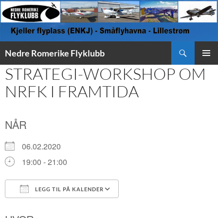
Søk
Nedre Romerike Flyklubb
HOPP
STRATEGI-WORKSHOP OM
PRIMÆ
TIL
INNHOLD
NRFK I FRAMTIDA
NÅR
06.02.2020
19:00 - 21:00
LEGG TIL PÅ KALENDER
Last ned ICS
Google Kalender