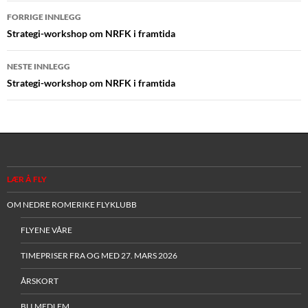
Innleggsnavigasjon
FORRIGE INNLEGG
Strategi-workshop om NRFK i framtida
NESTE INNLEGG
Strategi-workshop om NRFK i framtida
LÆR Å FLY
OM NEDRE ROMERIKE FLYKLUBB
FLYENE VÅRE
TIMEPRISER FRA OG MED 27. MARS 2026
ÅRSKORT
BLI MEDLEM