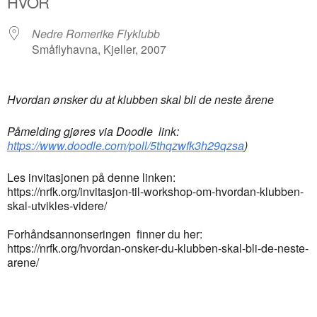
HVOR
Nedre Romerike Flyklubb
Småflyhavna, Kjeller, 2007
Hvordan ønsker du at klubben skal bli de neste årene
Påmelding gjøres via Doodle link:
https://www.doodle.com/poll/5thqzwfk3h29qzsa
)
Les invitasjonen på denne linken:
https://nrfk.org/invitasjon-til-workshop-om-hvordan-klubben-
skal-utvikles-videre/
Forhåndsannonseringen finner du her:
https://nrfk.org/hvordan-onsker-du-klubben-skal-bli-de-neste-
arene/