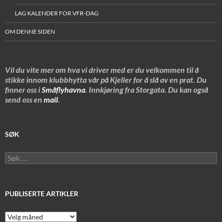
LAG KALENDER FOR VFR-DAG
OM DENNE SIDEN
Vil du vite mer om hva vi driver med er du velkommen til å
stikke innom klubbhytta vår på Kjeller for å slå av en prat. Du
finner oss i
Småflyhavna
. Innkjøring fra Storgata. Du kan også
send oss en
mail
.
SØK
Søk
etter:
PUBLISERTE ARTIKLER
Publiserte